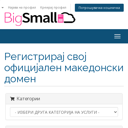
n
Најава на профил
Креирај профил
Потрошувачка кошничка
Togg
navig
Регистрирај свој
официјален македонски
домен
Категории