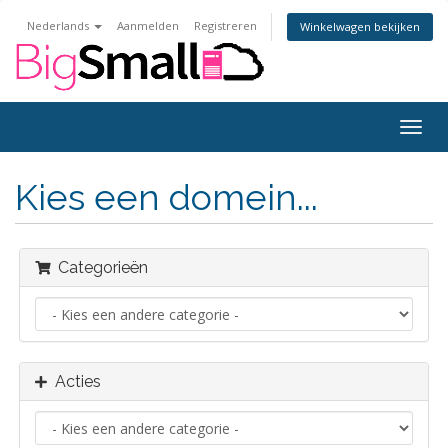
Nederlands
Aanmelden
Registreren
Winkelwagen bekijken
Navig
in-/u
Kies een domein...
Categorieën
Acties