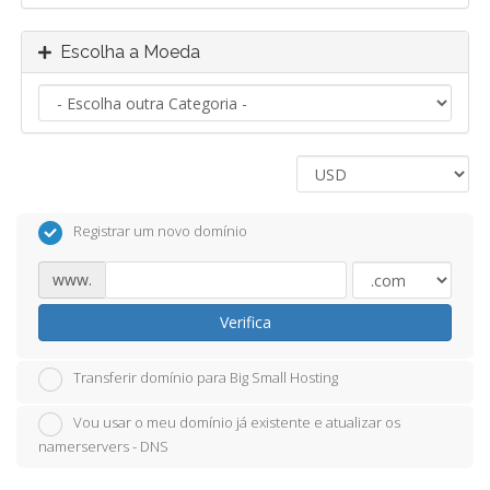
Escolha a Moeda
Registrar um novo domínio
www.
Verifica
Transferir domínio para Big Small Hosting
Vou usar o meu domínio já existente e atualizar os
namerservers - DNS