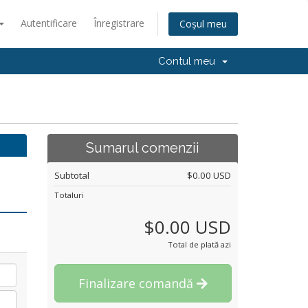
Autentificare
Înregistrare
Coșul meu
Contul meu
Sumarul comenzii
Subtotal
$0.00 USD
Totaluri
$0.00 USD
Total de plată azi
Finalizare comandă