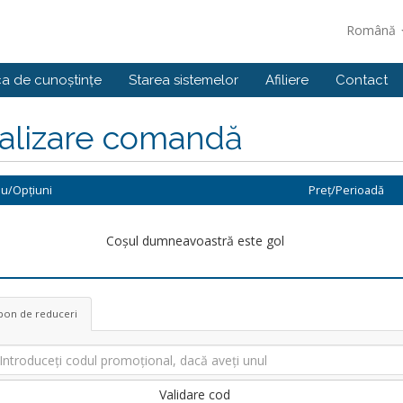
Română
ca de cunoștințe
Starea sistemelor
Afiliere
Contact
nalizare comandă
iu/Opțiuni
Preț/Perioadă
Coșul dumneavoastră este gol
pon de reduceri
Validare cod