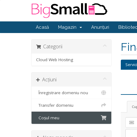
Acasă
Magazin
Anunțuri
Bibliote
Fi
Categorii
Cloud Web Hosting
Servic
Acțiuni
Înregistrare domeniu nou
Transfer domeniu
Cu
Coșul meu